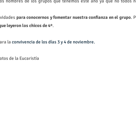
los nombres de los grupos que tenemos este año ya que no todos n
ividades
para conocernos y fomentar nuestra confianza en el grupo
. 
que leyeron los chicos de 4º
.
ara la
convivencia de los días 3 y 4 de noviembre.
otos de la Eucaristía