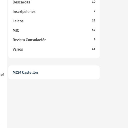
Descargas
10
Inscripciones
7
Laicos
22
MIC
57
Revista Consolación
9
Varios
13
MCM Castellón
e!