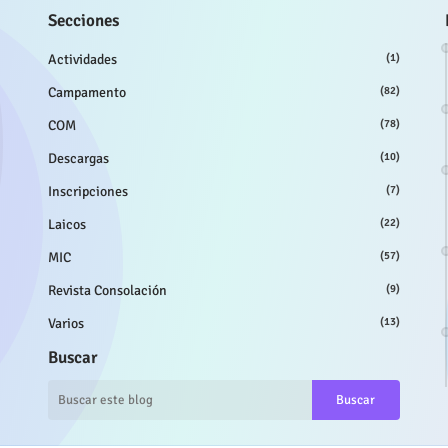
Secciones
Actividades
(1)
Campamento
(82)
COM
(78)
Descargas
(10)
Inscripciones
(7)
Laicos
(22)
MIC
(57)
Revista Consolación
(9)
Varios
(13)
Buscar