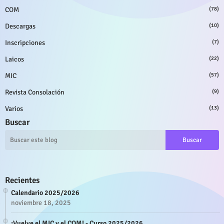
COM
(78)
Descargas
(10)
Inscripciones
(7)
Laicos
(22)
MIC
(57)
Revista Consolación
(9)
Varios
(13)
Buscar
Recientes
Calendario 2025/2026
noviembre 18, 2025
¡Vuelve el MIC y el COM! - Curso 2025/2026