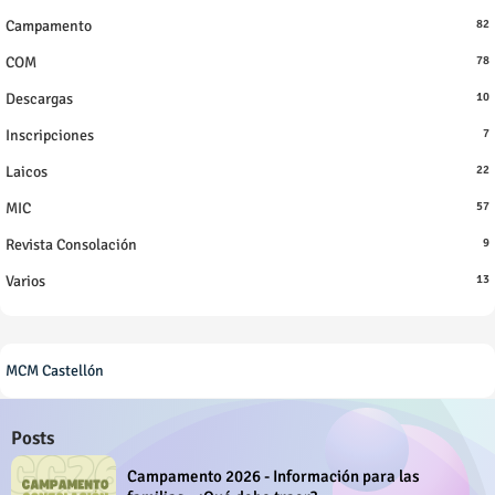
Campamento
82
COM
78
Descargas
10
Inscripciones
7
Laicos
22
MIC
57
Revista Consolación
9
Varios
13
MCM Castellón
Posts
Campamento 2026 - Información para las