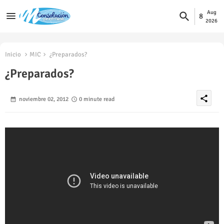
Aug
8
2026
Inicio
MIC
¿Preparados?
¿Preparados?
share
noviembre 02, 2012
0 minute read