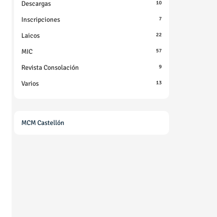
Descargas
10
Inscripciones
7
Laicos
22
MIC
57
Revista Consolación
9
Varios
13
MCM Castellón