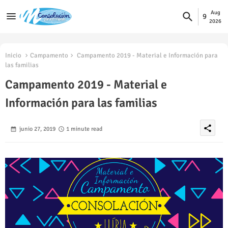
Aug
9
2026
Inicio
Campamento
Campamento 2019 - Material e Información para
las familias
Campamento 2019 - Material e
Información para las familias
share
junio 27, 2019
1 minute read