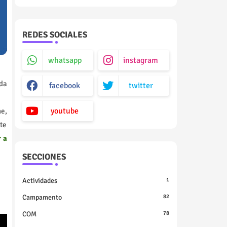
REDES SOCIALES
whatsapp
instagram
da
facebook
twitter
youtube
e,
ste
r a
SECCIONES
Actividades
1
Campamento
82
COM
78