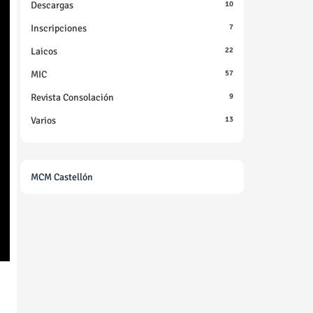
Descargas
10
Inscripciones
7
Laicos
22
MIC
57
Revista Consolación
9
Varios
13
MCM Castellón